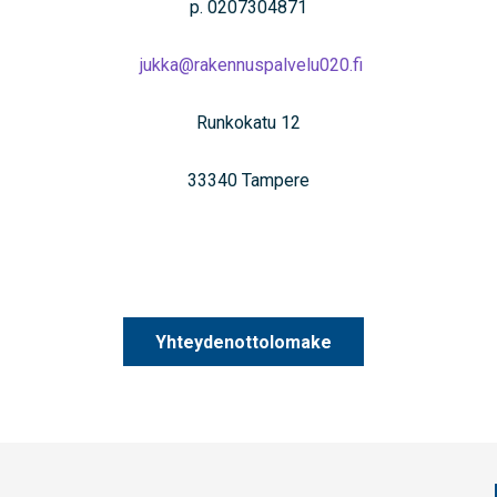
p. 0207304871
jukka@rakennuspalvelu020.fi
Runkokatu 12
33340 Tampere
Yhteydenottolomake